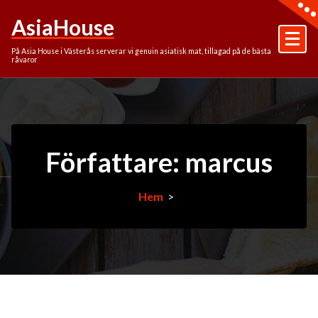
Hoppa
AsiaHouse
till
innehåll
På Asia House i Västerås serverar vi genuin asiatisk mat, tillagad på de bästa
råvaror
Författare: marcus
Hem
>